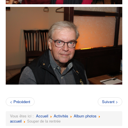
< Précédent
Suivant >
Vous êtes ici :
Accueil
Activités
Album photos
accueil
Souper de la rentrée